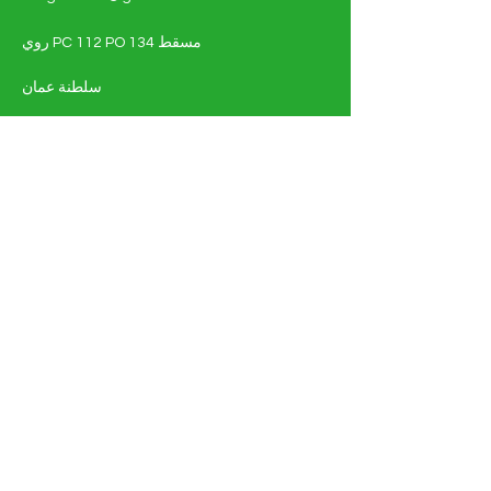
روي PC 112 PO 134 مسقط
سلطنة عمان
تسّوق - الطاقة الشمسية والكهربائية
أنظمة الطاقة الشمسية
مواد كهربائية
التفاصيل الكاملة للوثيقة
عن
اتصل بنا
التعليمات