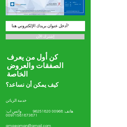
إشترك الآن
كن أول من يعرف
الصفقات والعروض
الخاصة
كيف يمكن أن نساعد؟
خدمة الزبائن
هاتف:
00968 96251820
واتس اب:
00971581873871
amgeoman@gmail.com