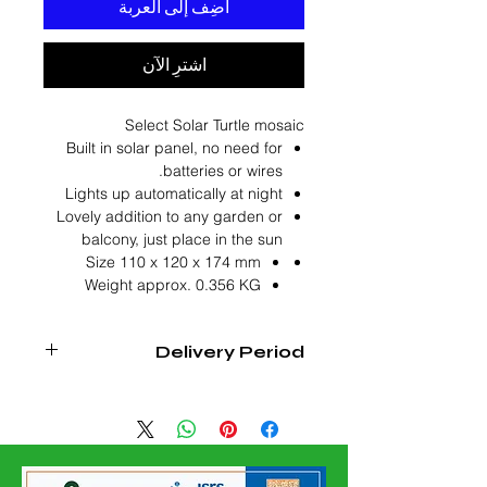
أضِف إلى العربة
اشترِ الآن
Select Solar Turtle mosaic
Built in solar panel, no need for
batteries or wires.
Lights up automatically at night
Lovely addition to any garden or
balcony, just place in the sun
Size 110 x 120 x 174 mm
Weight approx. 0.356 KG
Delivery Period
4 - 6 Weeks From Order
Confirmation Date