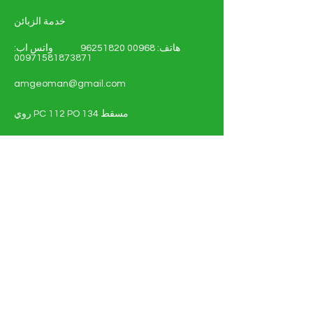
خدمة الزبائن
هاتف:
00968 96251820
واتس اب:
00971581873871
amgeoman@gmail.com
روي PC 112 PO 134 مسقط
سلطنة عمان
تسّوق - الطاقة الشمسية والكهربائية
أنظمة الطاقة الشمسية
مواد كهربائية
التفاصيل الكاملة للوثيقة
عن