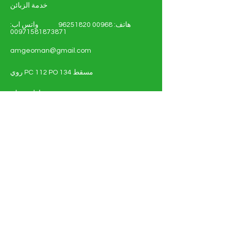
خدمة الزبائن
هاتف:
00968 96251820
واتس اب:
00971581873871
amgeoman@gmail.com
روي PC 112 PO 134 مسقط
سلطنة عمان
تسّوق - الطاقة الشمسية والكهربائية
أنظمة الطاقة الشمسية
مواد كهربائية
التفاصيل الكاملة للوثيقة
عن
اتصل بنا