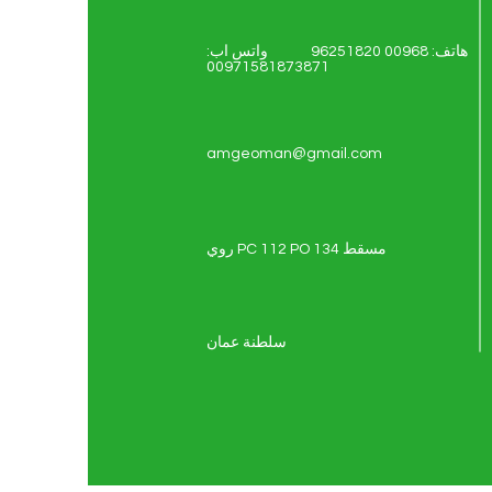
هاتف: 00968 96251820 واتس اب:
00971581873871
amgeoman@gmail.com
روي PC 112 PO 134 مسقط
سلطنة عمان