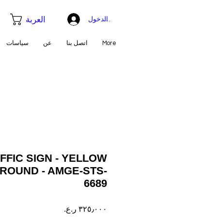
العربة
تسجيل الدخول
More
اتصل بنا
عن
سياسات
FFIC SIGN - YELLOW
 ROUND - AMGE-STS-
6689
السعر