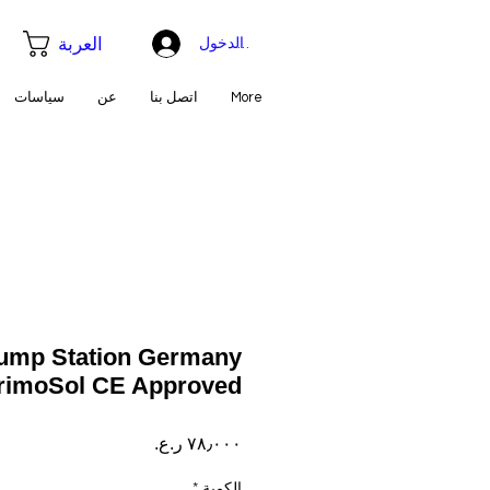
العربة
تسجيل الدخول
More
اتصل بنا
عن
سياسات
Pump Station Germany
PrimoSol CE Approved
السعر
الكمية
*