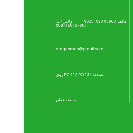
هاتف: 00968 96251820 واتس اب:
00971581873871
amgeoman@gmail.com
روي PC 112 PO 134 مسقط
سلطنة عمان