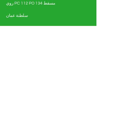
روي PC 112 PO 134 مسقط
سلطنة عمان
تسّوق - الطاقة الشمسية والكهربائية
أنظمة الطاقة الشمسية
مواد كهربائية
التفاصيل الكاملة للوثيقة
عن
اتصل بنا
التعليمات
الشحن والإرجاع