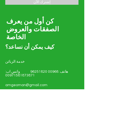
إشترك الآن
كن أول من يعرف
الصفقات والعروض
الخاصة
كيف يمكن أن نساعد؟
خدمة الزبائن
هاتف:
00968 96251820
واتس اب:
00971581873871
amgeoman@gmail.com
روي PC 112 PO 134 مسقط
سلطنة عمان