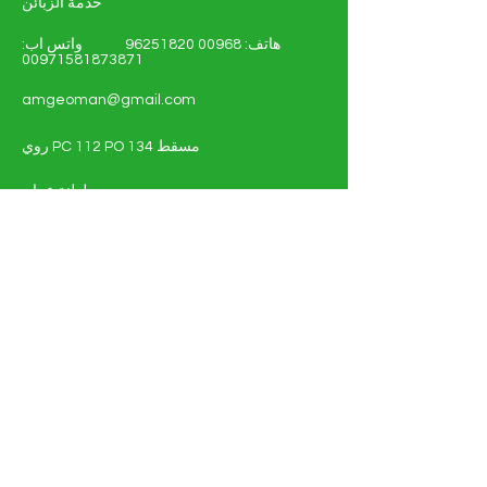
خدمة الزبائن
هاتف:
00968 96251820
واتس اب:
00971581873871
amgeoman@gmail.com
روي PC 112 PO 134 مسقط
سلطنة عمان
تسّوق - الطاقة الشمسية والكهربائية
أنظمة الطاقة الشمسية
مواد كهربائية
التفاصيل الكاملة للوثيقة
عن
اتصل بنا