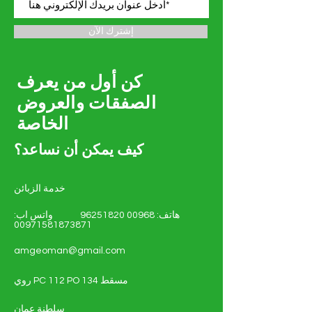
إشترك الآن
كن أول من يعرف
الصفقات والعروض
الخاصة
كيف يمكن أن نساعد؟
خدمة الزبائن
هاتف:
00968 96251820
واتس اب:
00971581873871
amgeoman@gmail.com
روي PC 112 PO 134 مسقط
سلطنة عمان