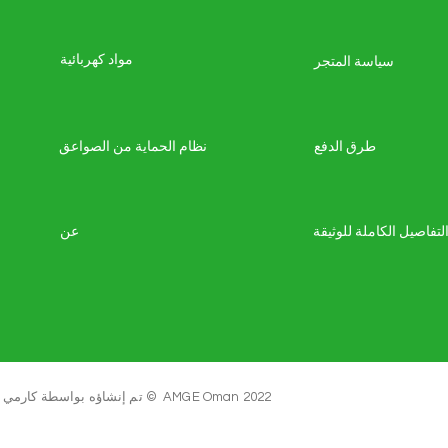
مواد كهربائية
سياسة المتجر
طرق الدفع
نظام الحماية من الصواعق
لتفاصيل الكاملة للوثيقة
عن
تم إنشاؤه بواسطة كارمي لأبو ملاك المشاريع العالمية عمان - حقوق النشر © ️ AMGE Oman 2022