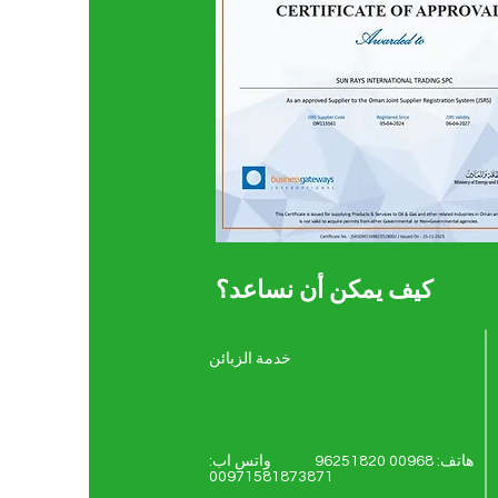
كيف يمكن أن نساعد؟
خدمة الزبائن
هاتف: 00968 96251820 واتس اب:
00971581873871