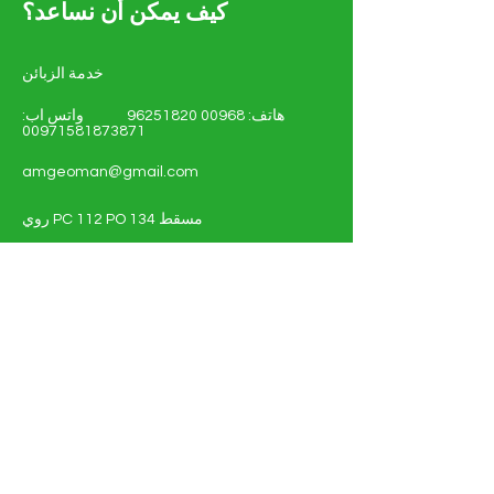
كيف يمكن أن نساعد؟
خدمة الزبائن
هاتف:
00968 96251820
واتس اب:
00971581873871
amgeoman@gmail.com
روي PC 112 PO 134 مسقط
سلطنة عمان
تسّوق - الطاقة الشمسية والكهربائية
أنظمة الطاقة الشمسية
مواد كهربائية
التفاصيل الكاملة للوثيقة