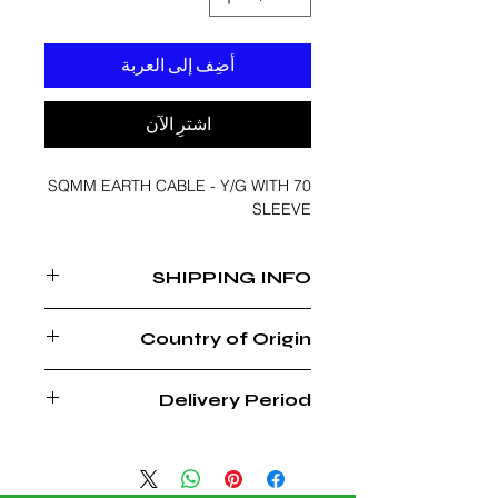
أضِف إلى العربة
اشترِ الآن
70 SQMM EARTH CABLE - Y/G WITH
SLEEVE
SHIPPING INFO
DELIVERY CHARGES APPLICABLE
Country of Origin
OMAN
Delivery Period
3 - 4 DAYS