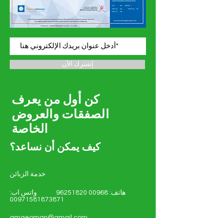
إشترك الآن
كن أول من يعرف
الصفقات والعروض
الخاصة
كيف يمكن أن نساعد؟
خدمة الزبائن
هاتف:
00968 96251820
واتس اب:
00971581873871
amgeoman@gmail.com