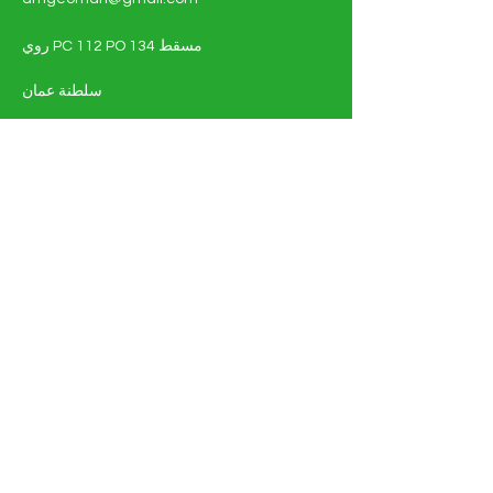
روي PC 112 PO 134 مسقط
سلطنة عمان
تسّوق - الطاقة الشمسية والكهربائية
أنظمة الطاقة الشمسية
مواد كهربائية
التفاصيل الكاملة للوثيقة
عن
اتصل بنا
التعليمات